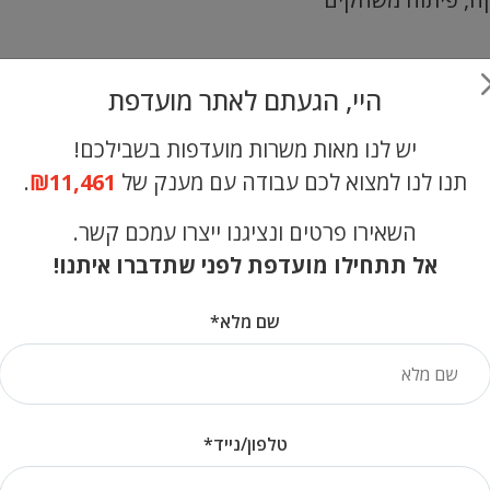
היי, הגעתם לאתר מועדפת
 וניתן לצפות שתהיה לו השפעה משמעותית עוד יותר על
י אדם, כמו ניהול עסקים, כתיבת ספרים ואפילו יצירת אמנ
יש לנו מאות משרות מועדפות בשבילכם!
תנו לנו למצוא לכם עבודה עם מענק של
₪11,461
.
ררת גם חששות רבים, כמו אובדן מקומות עבודה, פגיעה 
ל ההשלכות האתיות והחברתיות של בינה מלאכותית כדי ל
השאירו פרטים ונציגנו ייצרו עמכם קשר.
אל תתחילו מועדפת לפני שתדברו איתנו!
שם מלא*
ם פוטנציאל עצום לשנות את העולם שלנו. חשוב להבין 
 לטובת האנושות.
טלפון/נייד*
לנטס השמות בע"מ – אין להעתיק, להפיץ, להציג בפומבי או 