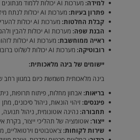
למידה:
מערכות AI יכולות ללמוד מנתונים ולהתאים את עצמן באופן אוטומטי, תוך שיפור הביצועים שלהן לאורך זמן.
פתרון בעיות:
מערכות AI יכולות לנתח מידע מורכב, לזהות דפוסים ולפתור בעיות בצורה יצירתית.
קבלת החלטות:
מערכות AI יכולות להעריך סיכונים, לשקול אפשרויות שונות ולקבל החלטות מושכלות.
הבנת שפה:
מערכות AI יכולות להבין ולהגיב לשפה טבעית, הן בכתב והן בעל פה.
ראייה ממוחשבת:
מערכות AI יכולות לזהות ולפרש אובייקטים ותמונות בעולם האמיתי.
רובוטיקה:
מערכות AI יכולות לשלוט ברובוטים ולוודא שהם מבצעים משימות בצורה מדויקת ויעילה.
יישומים של בינה מלאכותית:
בינה מלאכותית משמשת כיום במגוון רחב של
בריאות:
אבחון מחלות, פיתוח תרופות, ניתו
פיננסים:
זיהוי הונאות, ניהול סיכונים, מתן י
תחבורה:
נהיגה אוטונומית, ניהול תנועה, 
ייצור:
אוטומציה של תהליכי ייצור, בקרת איכ
שירות לקוחות:
צ'אטבוטים וירטואליים, מ
בידור:
המלצות סרטים וסדרות, יצירת מוזי