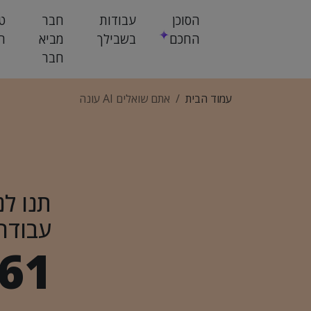
הסוכן
עבודות
חבר
ט
החכם
בשבילך
מביא
ח
חבר
עמוד הבית
אתם שואלים AI עונה
תנו לנ
עבודה
61