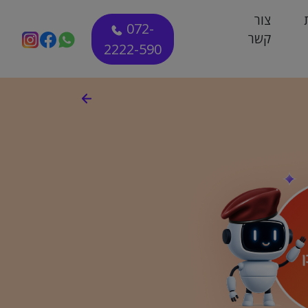
צור
072-
קשר
2222-590