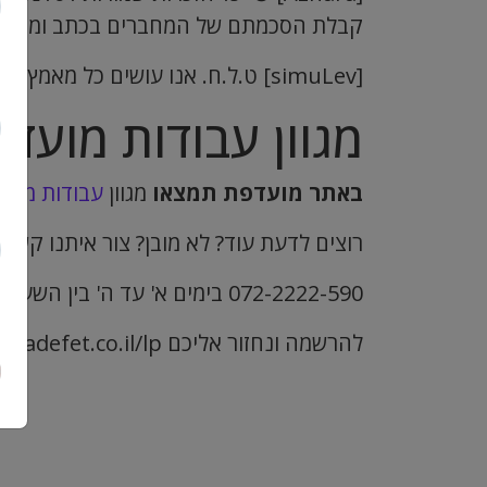
קבלת הסכמתם של המחברים בכתב ומראש.[/hara
[simuLev] ט.ל.ח. אנו עושים כל מאמץ על מנת להביא לכם מידע עדכני ומדויק. באם יש שאלות נשמח לעמוד לשירותך. [/simuLev]
מגוון עבודות מועדפ
באתר מועדפת תמצאו
מגוון
עבודות מועד
רוצים לדעת עוד? לא מובן? צור איתנו קשר
072-2222-590 בימים א' עד ה' בין השעות 9:00 ל 17:00
להרשמה ונחזור אליכם www.muadefet.co.il/lp