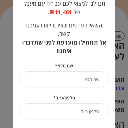
תנו לנו למצוא לכם עבודה עם מענק
של
₪11,461
.
השאירו פרטים ונציגנו ייצרו עמכם
קשר.
מגזין קריירה
אל תתחילו מועדפת לפני שתדברו
האם החוזרים משבי יכולים
איתנו!
לעשות מועדפת?
שם מלא*
האם חטופים החוזרים מהשבי זכאים לעשות
עבודה מועדפת
?
טלפון/נייד*
השאלה ששאלת מורכבת ומחייבת התייחסות
משפטית ומקצועית מעמיקה….
האם חטופים יכולים לעשות