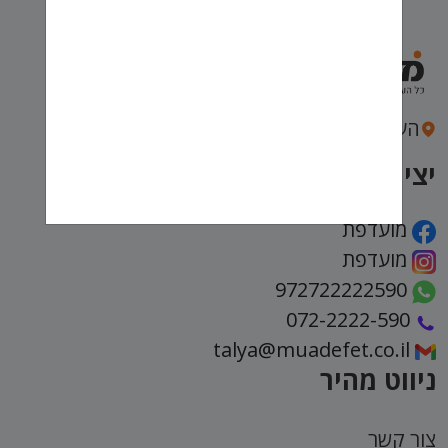
העצמאות 43, חיפה
יצירת קשר
מועדפת
מועדפת
972722222590
072-2222-590
talya@muadefet.co.il
ניווט מהיר
צור קשר