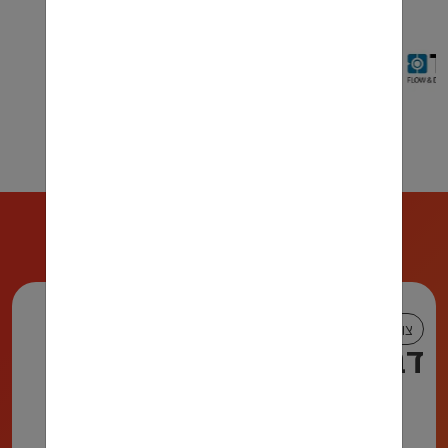
צור קשר
דברו איתנו!
972722222590
072-2222-590
talya@muadefet.co.il