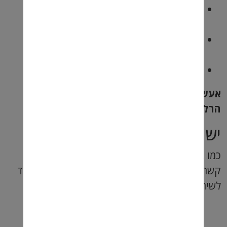
אילו ארגונים מספקים סיוע לקורבנות
חטיפה בישראל?
מהן ההשלכות המשפטיות של
חטיפה?
כיצד ניתן לתבוע פיצויים מחוטף?
אעשה כמיטב יכולתי כדי לספק לך את המידע
הרלוונטי.
יש לכם שאלות נוספות?
כמו בכל המאמרים שלנו אנו ממליצים ליצור איתנו
קשר באם אתם מתלבטים. צוות אתר
מועדפת
עומד
לשירותכם ויפעל כמיטב יכולתו להדריך ולכוון.