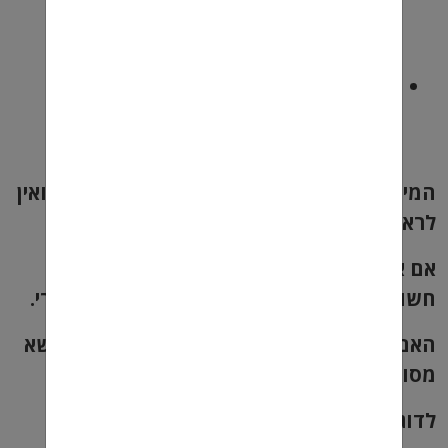
חטיפה:
עמותות אלו יכולות לספק
ייעוץ ותמיכה לחטופים ומשפחותיהם.
לעורך דין:
עורך דין המתמחה
בתחום יכול לספק ייעוץ משפטי אישי
ולהסביר את זכויותיך.
המידע המוצג כאן הוא למטרות כלליות בלבד ואין
לראות בו ייעוץ משפטי.
אם אתה או מישהו שאתה מכיר עבר חטיפה,
חשוב לפנות לעזרה מקצועית בהקדם האפשרי.
האם תרצה שאעזור לך למצוא מידע נוסף בנושא
מסוים הקשור לחטיפות וזכויות הקורבנות?
לדוגמה, אתה יכול לשאול: