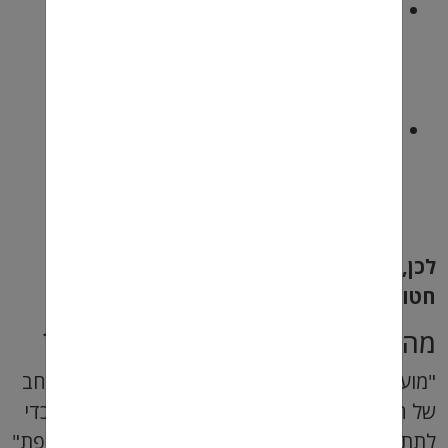
המצב הבטחוני:
המצב הבטחוני
שבו התרחשה החטיפה עשוי
להשפיע על סוג העזרה והתמיכה
שניתנת לחטופים.
הטראומה הנפשית:
חטיפה היא
אירוע טראומטי ביותר, והחטופים
עשויים לסבול מנזק נפשי קשה
שמחייב טיפול ממושך.
לכן, אין תשובה חד משמעית לשאלה האם
חטופים יכולים לעשות "מועדפת".
מהי "מועדפת" ומה המשמעות שלה?
"מועדפת" היא מונח כללי שיכול להתייחס למגוון רחב
של הטבות או הטבות שניתנות לאנשים מסוימים. כדי
לתת תשובה מדויקת יותר, יש להגדיר מהי ה"מועדפת"