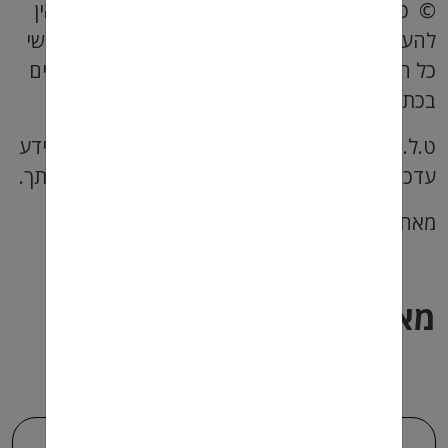
© כל הזכויות שמורות לטלנטס השמות בע"מ – אין
להעתיק, להפיץ, להציג בפומבי או למסור לצד שלישי
כל חלק מן הנ"ל בלא קבלת הסכמתם של המחברים
בכתב ומראש.
ט.ל.ח. אנו עושים כל מאמץ על מנת להביא לכם מידע
עדכני ומדויק. באם יש שאלות נשמח לעמוד לשירותך.
מאחלים שכל חיילנו יחזרו הביתה בריאים ושלמים!
מאמרים נוספים בנושא