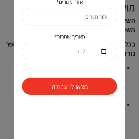
אזור מגורים*
מועדפת?
השאלה ששאלת מורכבת ומחייבת התייחסות
משפטית ומקצועית מעמיקה.
תאריך שחרור*
בכל הנוגע לזכויותיהם של חטופים, קיימים מספר
גורמים שיש לקחת בחשבון:
חוקי המדינה בה התרחשה
החטיפה:
לכל מדינה יש חוקים
משלה בנוגע לחטיפות, זכויות
הקורבן, והטבות שניתנות לו.
הסכמים בינלאומיים:
הסכמים
בינלאומיים שונים עשויים להעניק
הגנה נוספת לחטופים
ולמשפחותיהם.