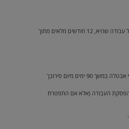
לאחר שעברה שנה מיום השחרור, הנך זכאי/ת לדמי אבטלה רק אם תוכיח/י שהועסקת כשכיר/ה, בכל עבודה שהיא, 12 חודשים מלאים מתוך
במידה והוצעה לך עבודה בלשכת שירות התעסוקה וסירבת לקבל אותה- לא תהי/ה זכאי/ת לקבל דמי אבטלה במשך 90 ימים מיום סירובך
ן, ללא כל הצדקה, אינך זכאי/ת לדמי אבטלה במשך 90 ימים מיום הפסקת העבודה (אלא אם התפטרת