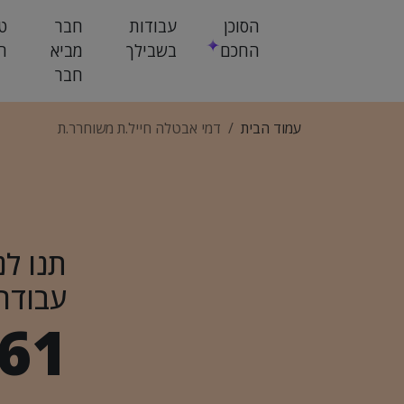
הסוכן
עבודות
חבר
ט
החכם
בשבילך
מביא
ח
חבר
עמוד הבית
דמי אבטלה חייל.ת משוחרר.ת
תנו לנ
עבודה
61