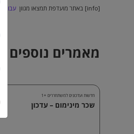
[info] באתר מועדפת תמצאו מגוון
עבודות
מאמרים נוספים ב
חדשות ועדכונים למשתחררים +1
שכר מינימום – עדכון