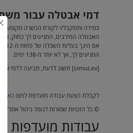
דמי אבטלה עבור משת
במידה ותתקבל/י לקורס הכשרה מקצועית, ו
האבטלה המירבים, המגיעים לך כחוק, ובכל מקר
המגיעים לך, אך לא יותר מ-138 ימים.
[simuLev] חשוב לדעת, תביעה לדמי אבטלה עליך להגיש בסניף
לקבלת הצעת עבודה מועדפת לחצו
כאן
© כל הזכויות שמורות לנומד ניהול אתרי ד
עבודות מועדפות