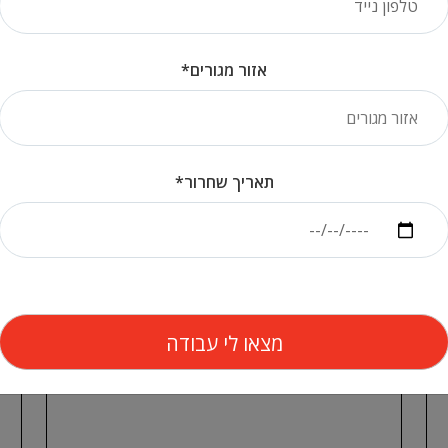
 מועדפות
לחיילים וחיילות משוחררים. [/info]
אזור מגורים*
נושא
תאריך שחרור*
שכר והטבות
ש
עבודה מועדפת – לא שכר
ח
מינימום