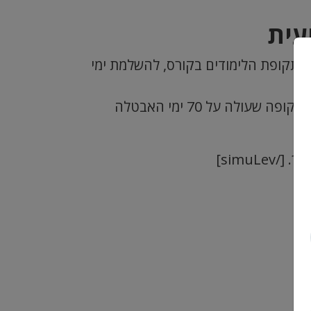
עית
 בתקופת הלימודים בקורס, להשלמת ימי
אם הינך בעל/ת השכלה של פחות מ-12 שנות לימוד, את/ה זכאי/ת לדמי אבטלה בזמן הלימודים, גם בתקופה שעולה על 70 ימי האבטלה
simuLe]