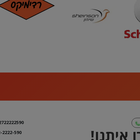
2722222590
 איתנו!
-2222-590