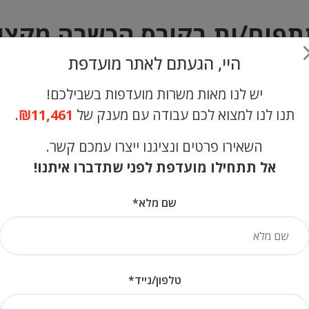
תפים/ות בקורס הכשרה מקצו
היי, הגעתם לאתר מועדפת
תתחיל/י ללמוד בתוך שנה מיום השחרור, תהי/ה זכאי/ת,
ה, עד תקרה של 70 ימים.
יש לנו מאות משרות מועדפות בשבילכם!
תנו לנו למצוא לכם עבודה עם מענק של
₪11,461
.
השאירו פרטים ונציגנו ייצרו עמכם קשר.
הביטוח הלאומי
הקרוב למקום מגוריך. [/v
אל תתחילו מועדפת לפני שתדברו איתנו!
שם מלא*
רושים בע"מ "כל העבודות לחיילים משוחררים"
טלפון/נייד*