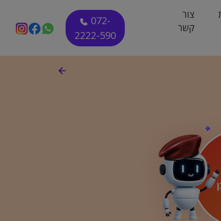
צור
072-
קשר
2222-590