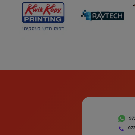
97
072