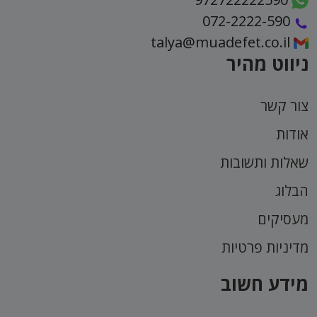
072-2222-590
talya@muadefet.co.il
ניווט מהיר
צור קשר
אודות
שאלות ותשובות
הבלוג
מעסיקים
מדיניות פרטיות
מידע חשוב