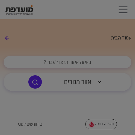
עמוד הבית
באיזה איזור תרצו לעבוד?
משרה חמה
2 חודשים לפני