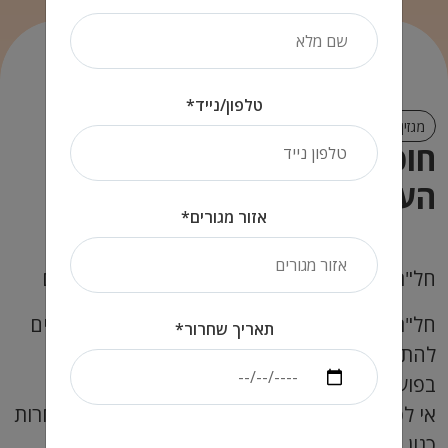
טלפון/נייד*
מגזין קריירה
חופשה ללא תשלום בתקופת
העובדות המועדפות
אזור מגורים*
חל"ת – הם ראשי התיבות של: חופשה ללא תשלום
חל"ת הנה תקופה שבה יחסי עובד-מעביד ממשיכים
תאריך שחרור*
להתקיים אך העובד אינו מגיע לעבודה ואינו עובד
בפועל.
אי לכך העובד אינו זכאי לקבל שכר, ו/או וזכויות אחרות
כגון הזכות לדמי מחלה.