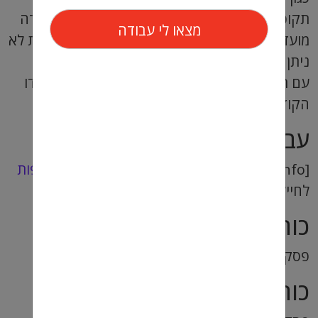
תקופה זו אינה נכללת בחישוב הימים למענק עבודה
מועדפת. קרי באם אתם עובדות בעבודות מועדפות לא
ניתן לספור את הימים של החל"ת למענק.
עם תום תקופת החל"ת זכאי העובד לחזור לתפקידו
הקודם או לתפקיד דומה.
עבודות מועדפות
[info] באתר מועדפת תמצאו מגוון
עבודות מועדפות
לחיילים וחיילות משוחררים. [/info]
כותרת מאמר 3
פסקת כותרת 3
כותרת מאמר 4