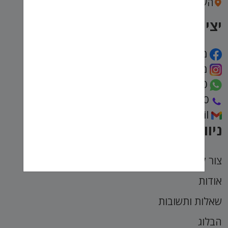
העצמאות 43, חיפה
יצירת קשר
מועדפת
מועדפת
972722222590
072-2222-590
talya@muadefet.co.il
ניווט מהיר
צור קשר
אודות
שאלות ותשובות
הבלוג