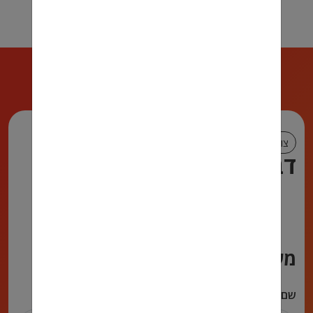
צור קשר
דברו איתנו!
972722222590
072-2222-590
talya@muadefet.co.il
מעדיפים שנחזור אליכם?
שם מלא