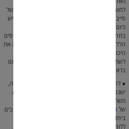
מאד שיהיה לכם ידע בתחום. לרוב, לא מתקבלים
למשרה רק על סמך הידע האישי שיש לכם בנושא של
סייבר. רצוי מאד שתעברו קורסים איכותיים מאד – יש
כיום מכללות ובתי ספר פרטיים שכוללים קורסים
בתחום אבטחת מידע וסייבר, ואם תעברו את הקורסים
הללו עם ציונים גבוהים ,זה כמובן יעלה משמעותית את
היכולת שלכם למצוא משרה מכניסה. אל תשכחו
לשמור את התעודות שלכם, כדי שתוכלו להציג אותם
בראיונות עבודה.
● לחפש בלוחות רלוונטיים – כיום לשמחתכם הרבה,
ישנם לא מעט לוחות דרושים, שבהם אפשר למצוא
משרות על פי חתך ספציפי – כולל משרות בתחום
של
סייבר ואבטחת מידע
(התחומים הללו לרוב שלובים
ביחד בתחום אחד). אתם בהחלט יכולים להיכנס
ללוחות הללו, שהם חינמיים לגמרי, ושם לחפש את