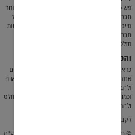
פשוט להתעניין ברמה האישית. ציינו בפני כמה שיותר
חברים שאתם מחפשים משרה הקשורה לתחום של
סייבר ואבטחת מידע. אפשר גם לפרסם זאת ברשתות
חברתיות שונות, וכך לקבל שיתופים, ואולי יתמזל
מזלכם ותקבלו הפניה מתאימה.
והכי חשוב – להתמיד
כדאי לזכור שלא מוצאים עבודה בתחום הסייבר ביום
אחד. אתם כן צריכים להתאזר כמובן בסבלנות הראויה
ולהבין שזה תהליך מתמשך. עם זאת, אם תשקיעו,
וכמובן תצטיידו בקורות חיים מתאימים – תוכלו בהחלט
להתקבל למשרה טובה בתחום!
לקבלת הצעת עבודה מועדפת לחצו
כאן
© כל הזכויות שמורות לנומד ניהול אתרי דרושים בע"מ