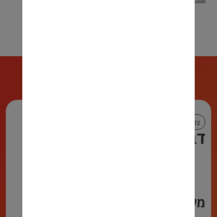
צור קשר
דברו איתנו!
972722222590
072-2222-590
talya@muadefet.co.il
מעדיפים שנחזור אליכם?