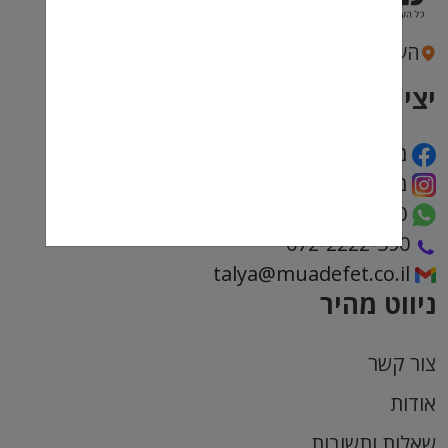
העצמאות 43, חיפה
יצירת קשר
מועדפת
מועדפת
972722222590
072-2222-590
talya@muadefet.co.il
ניווט מהיר
צור קשר
אודות
שאלות ותשובות