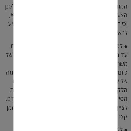
המודעות הרלוונטיות. החיפוש יאפשר לכם כמובן לסנן
הצעות שונות (על סמך ניסיון נדרש, מיקום גיאוגרפי,
וכיו"ב), וכך תוכלו להתחיל לשלוח קורות חיים ולהגיע
לראיונות.
● לפנות לחברות כוח אדם – בניגוד למה שחשבתם
עד היום, חברות כוח אדם לא עוסקות רק בהשמה של
משרות פשוטות יחסית שלא דורשות ידע או ניסיון.
כיום, חברות כוח אדם מתמחות בין השאר גם בהשמה
של אנשי מקצוע ברמה גבוהה מאד, כולל מקצועות
הלקוחים מעולם ההייטק – ובתוכם כמובן, מקצועות
הסייבר. אתם יכולים בהחלט לפנות לחברת כוח אדם,
לציין שאתם מחפשים משרה בתחום הסייבר, ותוך זמן
קצר תתחילו לקבל הצעות רלוונטיות.
● לשאול ולהתעניין – עוד שיטה יעילה למדי היא