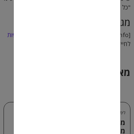
"כל העבודות לחיילים משוחררים"
מגוון עבודות מועדפות
[info] באתר מועדפת תמצאו מגוון
עבודות מועדפות
לחיילים וחיילות משוחררים. [/info]
מאמרים נוספים בנושא
לימודים אחרי השירות הצבאי
מסחר בפורקס- להכנס לשוק ההון
מייד אחרי הצבא