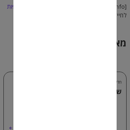
[info] באתר מועדפת תמצאו מגוון
עבודות מועדפות
לחיילים וחיילות משוחררים. [/info]
מאמרים נוספים בנושא
חדשות ועדכונים למשתחררים +1
שכר מינימום – עדכון
קרא עוד