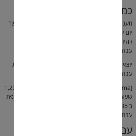
כמה שווה מענק מועדפת?
מענק מועדפת מוענקת לאחר 150 ימי עבודה כאשר
יום עבודה שווה לשמונה שעות יומיות. כלומר כדי
להיות זכאי למענק מועדפת יש לעבוד 1200 שעות
עבודה.
יוצא איפה שמענק מועדפת שווה ל 8.74 ש" לשעת
עבודה.
[dugma] מענק מועדפת = 10,481 ש"ח חלקי 1,200
שעות + 8.74 ש"ח אם אתה עובדים בעבודה מועדפת
ב 35 ש"ח שעתי אז יצא לכם 43.75 ש"ח לשעת
עבודה. [/dugma]
עבודות מועדפות