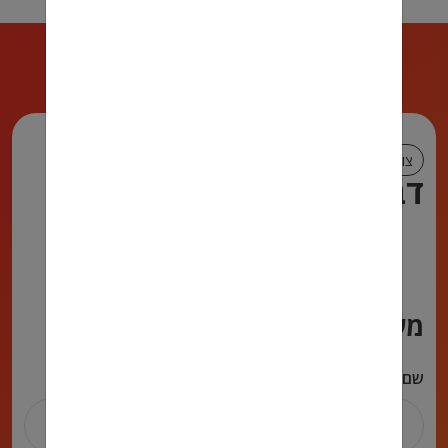
צור קשר
דברו איתנו!
972722222590
072-2222-590
talya@muadefet.co.il
מעדיפים שנחזור אליכם?
שם מלא