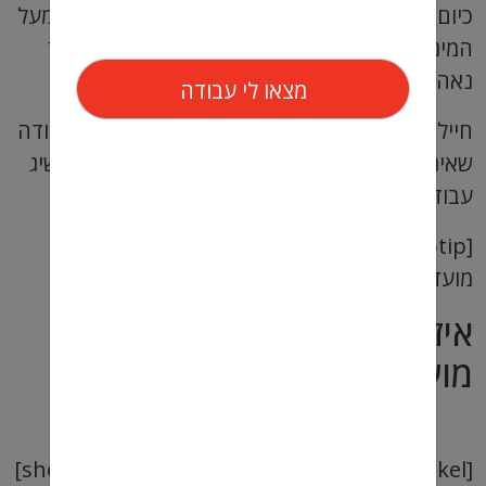
כיום, ישנם הרבה מקומות עבודה המשלמים שכר מעל
המינימום כך שחייל משוחרר יכול להינות גם משכר
נאה וגם ממענק המועדפת.
חיילים/ות משוחררים/ות כיום לעיתים מחפשים עבודה
שאינה מועדפת בגלל שהם חושבים/ות שניתן להשיג
עבודה מועדפת בשכר גבוה…
[Tiptip]לא מתחילים לעבוד לפני שמדברים עם
מועדפת 072-2222-590 [/Tiptip]
איזה איפה ניתן למצוא משרות
מועדפת לא בשכר מינימום?
[shekel] שכר תחילי של עד 45 ש"ח שעתי [/shekel]