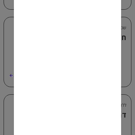
שכר והטבות
חייל משוחרר משלם מס הכנסה
קרא עוד
ללא קטגוריה +1
דמי אבטלה חייל.ת משוחרר.ת