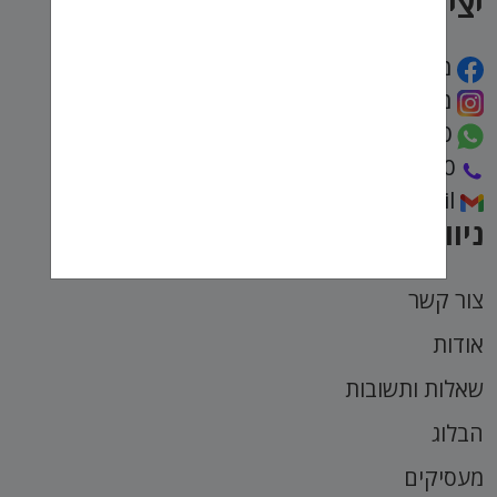
יצירת קשר
מועדפת
מועדפת
972722222590
072-2222-590
talya@muadefet.co.il
ניווט מהיר
צור קשר
אודות
שאלות ותשובות
הבלוג
מעסיקים