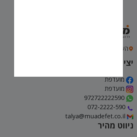
העצמאות 43, חיפה
יצירת קשר
מועדפת
מועדפת
972722222590
072-2222-590
talya@muadefet.co.il
ניווט מהיר