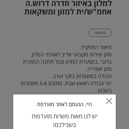
למלון באיזור חדרה דרוש.ה
אחמ"ש/ית למזון ומשקאות
מלונאות
תיאור התפקיד:
מתן שירות מקצועי אדיב לאורחי המלון,
בלובי, במסעדת המלון ובכל תחנה המוכרת
מזון ושתייה..
עבודה במשמרות בוקר וערב.
ימי עבודה ראשון-שבת, מתוכם 5-6 משמרות
בשבוע.
ההעבודה כוללת סו"ש/חג
היי, הגעתם לאתר מועדפת
הגעה עצמאית למלון
יש לנו מאות משרות מועדפות
דרישות התפקיד:
בשבילכם!
ניסיון קודם בתפקיד זהה או במלצרות לפחות