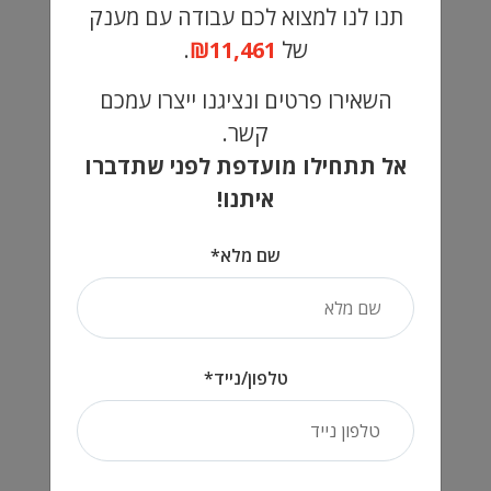
תנו לנו למצוא לכם עבודה עם מענק
שנה!
אנגלית ברמה טובה-יתרון!
של
₪11,461
.
ייצוגיות, שירותיות, אדיבות!
השאירו פרטים ונציגנו ייצרו עמכם
קשר.
אל תתחילו מועדפת לפני שתדברו
מזכה במועדפת?
עבודה בסופ"ש?
איתנו!
כן
לא
כן
לא
שם מלא*
6 ימים בשבוע, משמרות
השרון, צפון
הגשת מועמדות
טלפון/נייד*
שיתוף
מזהה משרה: 6528