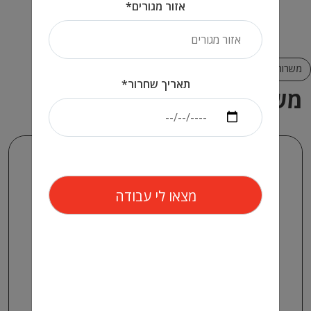
אזור מגורים*
משרות נוספות באזור
תאריך שחרור*
משרות מאותו האזור
משרה חמה
2 שבועות לפני
עובד.ת כללי.ת לחברת
הסעדה ביבנה- שכר גבוה!
בלתי מקצועי / כללי
עובד כללי