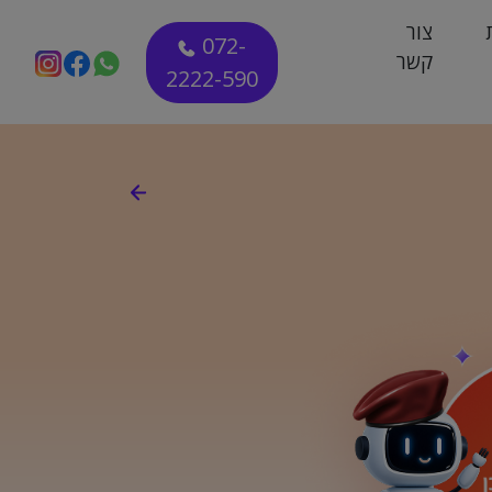
צור
072-
קשר
2222-590