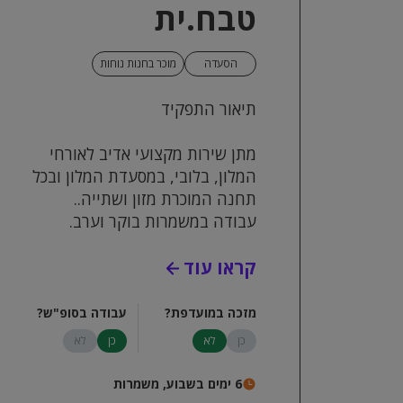
טבח.ית
הסעדה
מוכר בחנות נוחות
תיאור התפקיד
מתן שירות מקצועי אדיב לאורחי
המלון, בלובי, במסעדת המלון ובכל
תחנה המוכרת מזון ושתייה..
עבודה במשמרות בוקר וערב.
ימי עבודה ראשון-שבת, מתוכם 5-6
קראו עוד
משמרות בשבוע.
הגעה עצמאית למלון
מזכה במועדפת?
עבודה בסופ"ש?
דרישות התפקיד:
כן
לא
כן
לא
אנגלית ברמה טובה-יתרון!
ייצוגיות, שירותיות, אדיבות!
6 ימים בשבוע, משמרות