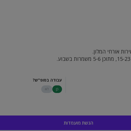
רות אורחי המלון.
עבודה בסופ"ש?
כן
לא
הגשת מועמדות