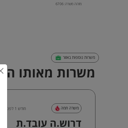
מזהה משרה: 6706
משרות נוספות באזור
משרות מאותו האז
משרה חמה
חודש 1 לפני
דרוש.ה עובד.ת