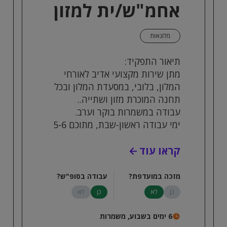
אחמ"ש/ית למזון
ומשקאות
מלונאות
תיאור התפקיד:
מתן שירות מקצועי אדיב לאורחי
המלון, בלובי, במסעדת המלון ובכל
תחנה המוכרת מזון ושתייה..
עבודה במשמרות בוקר וערב.
ימי עבודה ראשון-שבת, מתוכם 5-6
משמרות בשבוע.
קראו עוד
ההעבודה כוללת סו"ש/חג
הגעה עצמאית למלון
מזכה במועדפת?
עבודה בסופ"ש?
דרישות התפקיד:
כן
לא
כן
לא
ניסיון קודם בתפקיד זהה או
במלצרות לפחות שנה!
6 ימים בשבוע, משמרות
אנגלית ברמה טובה-יתרון!