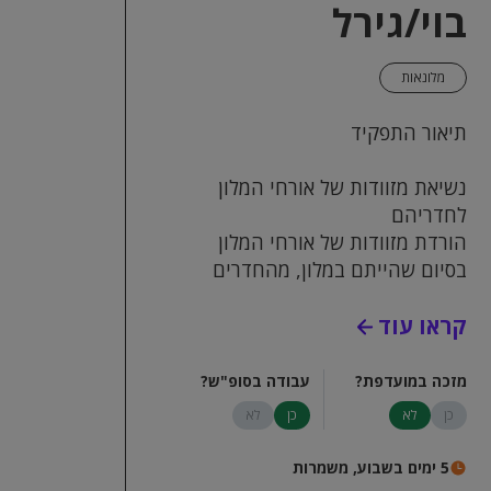
בוי/גירל
מלונאות
תיאור התפקיד
נשיאת מזוודות של אורחי המלון
לחדריהם
הורדת מזוודות של אורחי המלון
בסיום שהייתם במלון, מהחדרים
לקבלה
קראו עוד
מתן מענה לאורחי המלון בנוגע
לשירות המלון, מסעדות ואטרקציות
באיזור.
מזכה במועדפת?
עבודה בסופ"ש?
ימי עבודה ראשון-שבת, מתוכם 5-6
כן
לא
כן
לא
משמרות בשבוע.
הגעה עצמאית למלון
5 ימים בשבוע, משמרות
טיפים בנוסף לשכר!