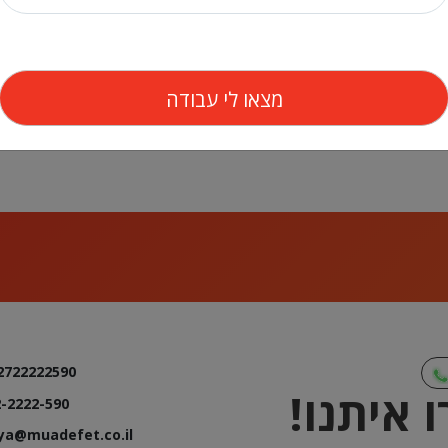
2722222590
 איתנו!
-2222-590
lya@muadefet.co.il