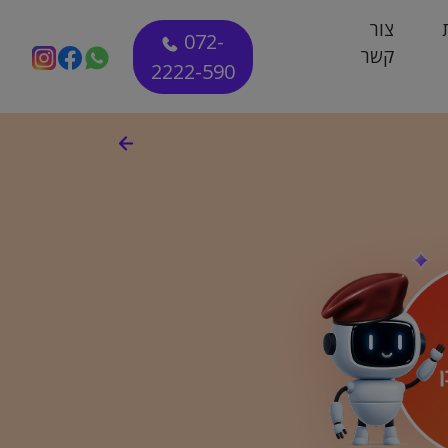
צור
072-
קשר
2222-590