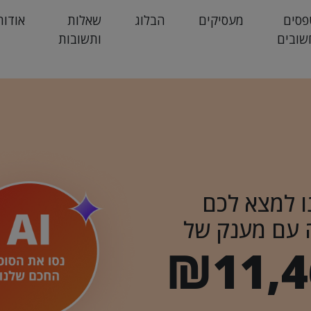
פסים
מעסיקים
הבלוג
שאלות
אודות
שובים
ותשובות
ו למצא לכם
 עם מענק של
₪11,4