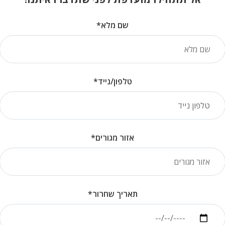
 לחיים באזרחות
לימודים אחרי השירות הצבאי
ללא קטגוריה
מידע למשתחרר
שם מלא*
טלפון/נייד*
חברות מובילות
אזור מגורים*
תאריך שחרור*