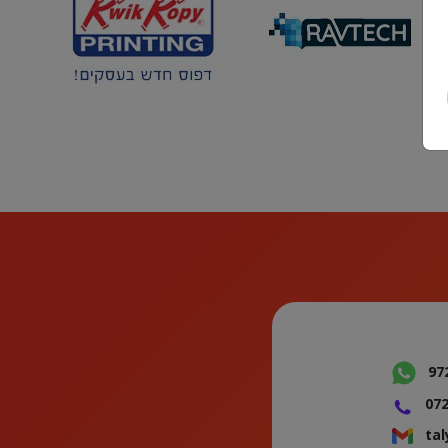
97
072
ta